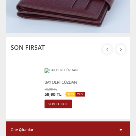
SON FIRSAT
BAY DERİ CÜZDAN
BA
79,90 TL
89
59,90 TL
69
%25
Yeni
SEPETE EKLE
Öne Çıkanlar