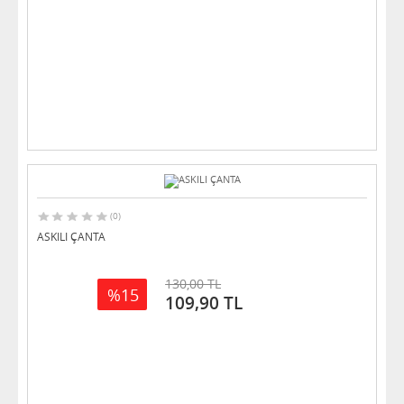
(0)
ASKILI ÇANTA
130,00 TL
%15
109,90 TL