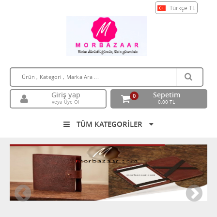
Türkçe
TL
Giriş yap
Sepetim
0
veya Üye Ol
0.00 TL
TÜM KATEGORİLER