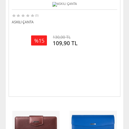
(0)
ASKILI ÇANTA
130,00 TL
%15
109,90 TL