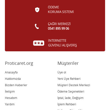
ÖDEME
KORUMA SİSTEMİ
ÇAĞRI MERKEZİ
0541 895 99 06
İNTERNETTE
GÜVENLİ ALIŞVERİŞ
Proticaret.org
Müşteriler
Anasayfa
Üye ol
Hakkımızda
Yeni Üye Rehberi
Bizden Haberler
Müşteri Destek Merkezi
İletişim
Ödeme Seçenekleri
Hesabım
İptal, İade, Değişim
Yardım
İşlem Rehberi