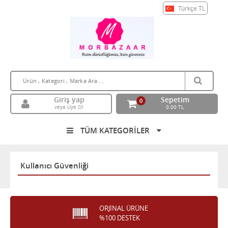
Türkçe
TL
Giriş yap
Sepetim
0
veya Üye Ol
0.00 TL
TÜM KATEGORİLER
Kullanıcı Güvenliği
ORJİNAL ÜRÜNE
%100 DESTEK