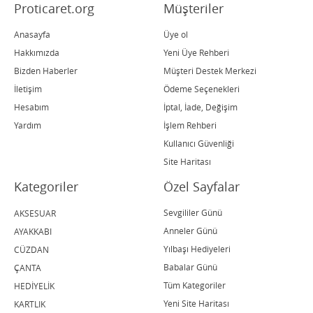
Proticaret.org
Müşteriler
Anasayfa
Üye ol
Hakkımızda
Yeni Üye Rehberi
Bizden Haberler
Müşteri Destek Merkezi
İletişim
Ödeme Seçenekleri
Hesabım
İptal, İade, Değişim
Yardım
İşlem Rehberi
Kullanıcı Güvenliği
Site Haritası
Kategoriler
Özel Sayfalar
Sevgililer Günü
AKSESUAR
Anneler Günü
AYAKKABI
Yılbaşı Hediyeleri
CÜZDAN
Babalar Günü
ÇANTA
Tüm Kategoriler
HEDİYELİK
Yeni Site Haritası
KARTLIK