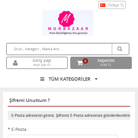
Türkçe
TL
Giriş yap
Sepetim
0
veya Üye Ol
0.00 TL
TÜM KATEGORİLER
Şifremi Unuttum ?
E-Posta adresinizi giriniz. Şifreniz E-Posta adresinize gönderilecektir.
* E-Posta :