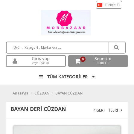
Türkçe
TL
Giriş yap
Sepetim
0
veya Üye Ol
0.00 TL
TÜM KATEGORİLER
Anasayfa
CÜZDAN
BAYAN CÜZDAN
BAYAN DERİ CÜZDAN
GERİ
İLERİ