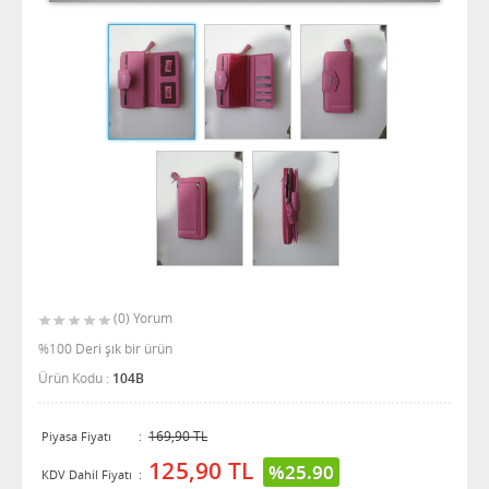
(0) Yorum
%100 Deri şık bir ürün
Ürün Kodu :
104B
169,90 TL
Piyasa Fiyatı
:
125,90 TL
%25.90
KDV Dahil Fiyatı
: