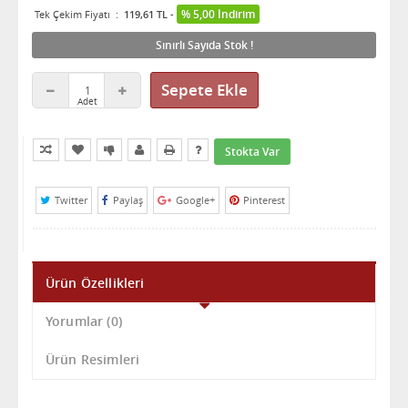
% 5,00 İndirim
Tek Çekim Fiyatı
:
119,61 TL
-
Sınırlı Sayıda Stok !
Sepete Ekle
Kıyaslama Listeme Ekle
Sık Aldıklarıma Ekle
Fiyatı Düşünce Haber Ver
Arkadaşına Öner
Yazdır
Bilgi İste
Stokta Var
Twitter
Paylaş
Google+
Pinterest
Ürün Özellikleri
Yorumlar
(0)
Ürün Resimleri