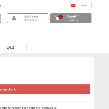
Türkçe
TL
m
Giriş yap
Sepetim
0
veya Üye Ol
0.00 TL
VALİZ
men Üye Ol
 facebook hesabınızdan daha hızlı aktarabiliriz.