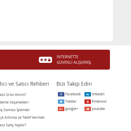
İNTERNETTE
GÜVENLİ ALIŞVERİŞ
lıcı ve Satıcı Rehberi
Bizi Takip Edin
Facebook
linkedin
asıl Ürün Alırım?
Twitter
Pinterest
deme Seçenekleri
google+
youtube
lış Sonrası İşlemler
çık Artırma ve Teklif Vermek
sıl Satış Yapılır?