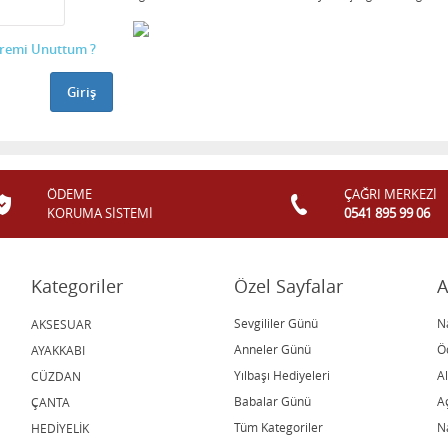
fremi Unuttum ?
ÖDEME
ÇAĞRI MERKEZİ
KORUMA SİSTEMİ
0541 895 99 06
Kategoriler
Özel Sayfalar
A
Sevgililer Günü
N
AKSESUAR
Anneler Günü
Ö
AYAKKABI
Yılbaşı Hediyeleri
A
CÜZDAN
Babalar Günü
A
ÇANTA
Tüm Kategoriler
Na
HEDİYELİK