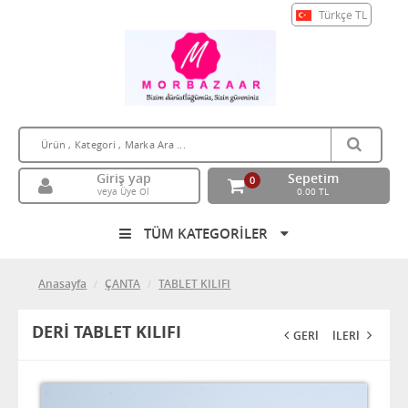
Türkçe
TL
Giriş yap
Sepetim
0
veya Üye Ol
0.00 TL
TÜM KATEGORİLER
Anasayfa
ÇANTA
TABLET KILIFI
DERİ TABLET KILIFI
GERİ
İLERİ