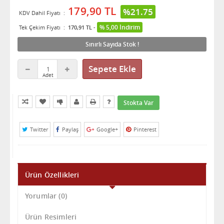
179,90 TL
%21.75
KDV Dahil Fiyatı
:
% 5,00 İndirim
Tek Çekim Fiyatı
:
170,91 TL
-
Sınırlı Sayıda Stok !
Sepete Ekle
Kıyaslama Listeme Ekle
Sık Aldıklarıma Ekle
Fiyatı Düşünce Haber Ver
Arkadaşına Öner
Yazdır
Bilgi İste
Stokta Var
Twitter
Paylaş
Google+
Pinterest
Ürün Özellikleri
Yorumlar
(0)
Ürün Resimleri