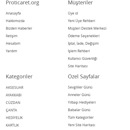
Proticaret.org
Müşteriler
Anasayfa
Üye ol
Hakkımızda
Yeni Üye Rehberi
Bizden Haberler
Müşteri Destek Merkezi
İletişim
Ödeme Seçenekleri
Hesabım
İptal, İade, Değişim
Yardım
İşlem Rehberi
Kullanıcı Güvenliği
Site Haritası
Kategoriler
Özel Sayfalar
Sevgililer Günü
AKSESUAR
Anneler Günü
AYAKKABI
Yılbaşı Hediyeleri
CÜZDAN
Babalar Günü
ÇANTA
Tüm Kategoriler
HEDİYELİK
Yeni Site Haritası
KARTLIK