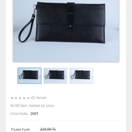
(0) Yorum
%100 Deri. Kaliteli bir ürün
Ürün Kodu :
200T
229,90 TL
Piyasa Fiyatı
: