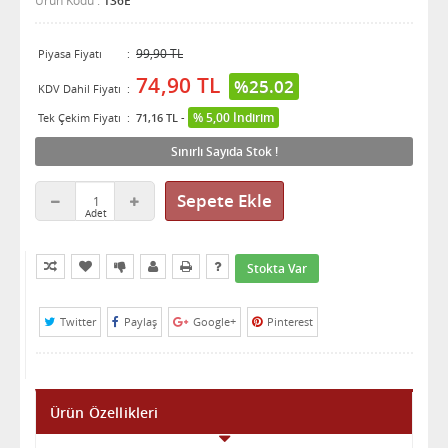
Ürün Kodu :
136E
99,90 TL
Piyasa Fiyatı
:
74,90 TL
%25.02
KDV Dahil Fiyatı
:
% 5,00 İndirim
Tek Çekim Fiyatı
:
71,16 TL
-
Sınırlı Sayıda Stok !
Sepete Ekle
Kıyaslama Listeme Ekle
Sık Aldıklarıma Ekle
Fiyatı Düşünce Haber Ver
Arkadaşına Öner
Yazdır
Bilgi İste
Stokta Var
Twitter
Paylaş
Google+
Pinterest
Ürün Özellikleri