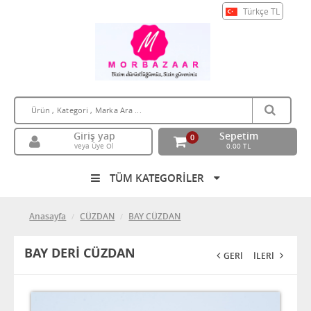
Türkçe
TL
Giriş yap
Sepetim
0
veya Üye Ol
0.00 TL
TÜM KATEGORİLER
Anasayfa
CÜZDAN
BAY CÜZDAN
BAY DERİ CÜZDAN
GERİ
İLERİ