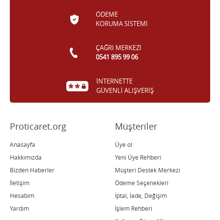
ÖDEME
KORUMA SİSTEMİ
ÇAĞRI MERKEZİ
0541 895 99 06
İNTERNETTE
GÜVENLİ ALIŞVERİŞ
Proticaret.org
Müşteriler
Anasayfa
Üye ol
Hakkımızda
Yeni Üye Rehberi
Bizden Haberler
Müşteri Destek Merkezi
İletişim
Ödeme Seçenekleri
Hesabım
İptal, İade, Değişim
Yardım
İşlem Rehberi