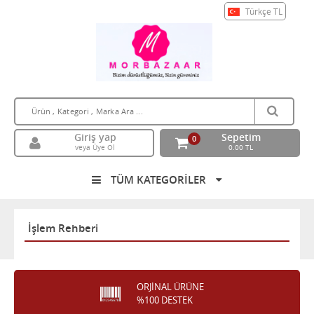
Türkçe
TL
Giriş yap
Sepetim
0
veya Üye Ol
0.00 TL
TÜM KATEGORİLER
İşlem Rehberi
ORJİNAL ÜRÜNE
%100 DESTEK