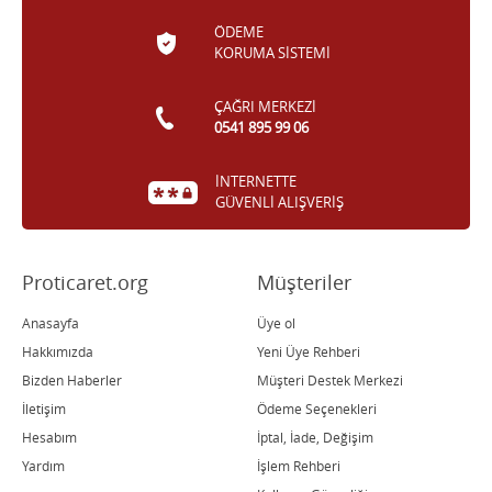
ÖDEME
KORUMA SİSTEMİ
ÇAĞRI MERKEZİ
0541 895 99 06
İNTERNETTE
GÜVENLİ ALIŞVERİŞ
Proticaret.org
Müşteriler
Anasayfa
Üye ol
Hakkımızda
Yeni Üye Rehberi
Bizden Haberler
Müşteri Destek Merkezi
İletişim
Ödeme Seçenekleri
Hesabım
İptal, İade, Değişim
Yardım
İşlem Rehberi