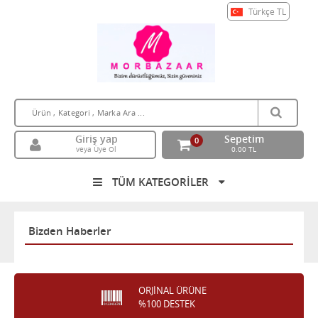
Türkçe
TL
Giriş yap
Sepetim
0
veya Üye Ol
0.00 TL
TÜM KATEGORİLER
Bizden Haberler
ORJİNAL ÜRÜNE
%100 DESTEK